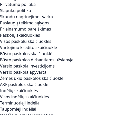
Privatumo politika
Slapukų politika
Skundų nagrinėjimo tvarka
Paslaugų teikimo sąlygos
Prieinamumo pareiškimas
Paskolų skaičiuoklės
Visos paskolų skaičiuoklės
Vartojimo kredito skaičiuoklė
Būsto paskolos skaičiuoklė
Būsto paskolos dirbantiems užsienyje
Verslo paskola investicijoms
Verslo paskola apyvartai
Žemės ūkio paskolos skaičiuoklė
AKF paskolos skaičiuoklė
Indėlių skaičiuoklės
Visos indėlių skaičiuoklės
Terminuotieji indėliai
Taupomieji indėliai