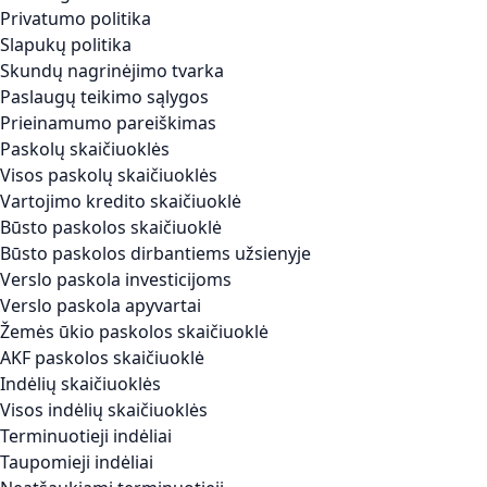
Privatumo politika
Slapukų politika
Skundų nagrinėjimo tvarka
Paslaugų teikimo sąlygos
Prieinamumo pareiškimas
Paskolų skaičiuoklės
Visos paskolų skaičiuoklės
Vartojimo kredito skaičiuoklė
Būsto paskolos skaičiuoklė
Būsto paskolos dirbantiems užsienyje
Verslo paskola investicijoms
Verslo paskola apyvartai
Žemės ūkio paskolos skaičiuoklė
AKF paskolos skaičiuoklė
Indėlių skaičiuoklės
Visos indėlių skaičiuoklės
Terminuotieji indėliai
Taupomieji indėliai