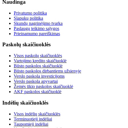
Naudinga
Privatumo politika
Slapukų politika
Skundų nagrinėjimo tvarka
Paslaugų teikimo sąlygos
Prieinamumo pareiškimas
Paskolų skaičiuoklės
Visos paskolų skaičiuoklės
Vartojimo kredito skaičiuoklė
Būsto paskolos skaičiuoklė
Būsto paskolos dirbantiems užsienyje
Verslo paskola investicijoms
Verslo paskola apyvartai
Žemės ūkio paskolos skaičiuoklė
AKF paskolos skaičiuoklė
Indėlių skaičiuoklės
Visos indėlių skaičiuoklės
Terminuotieji indėliai
Taupomieji indėliai