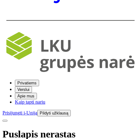
Privatiems
Verslui
Apie mus
Kaip tapti nariu
Prisijungti i-Unija
Pildyti užklausą
Puslapis nerastas