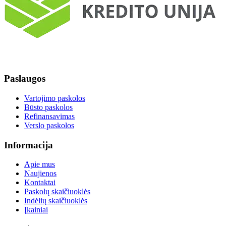
Paslaugos
Vartojimo paskolos
Būsto paskolos
Refinansavimas
Verslo paskolos
Informacija
Apie mus
Naujienos
Kontaktai
Paskolų skaičiuoklės
Indėlių skaičiuoklės
Įkainiai