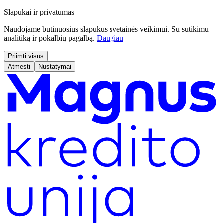
Slapukai ir privatumas
Naudojame būtinuosius slapukus svetainės veikimui. Su sutikimu –
analitiką ir pokalbių pagalbą.
Daugiau
Priimti visus
Atmesti
Nustatymai