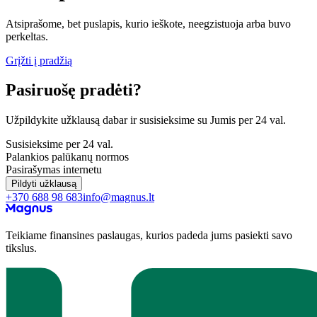
Atsiprašome, bet puslapis, kurio ieškote, neegzistuoja arba buvo
perkeltas.
Grįžti į pradžią
Pasiruošę pradėti?
Užpildykite užklausą dabar ir susisieksime su Jumis per 24 val.
Susisieksime per 24 val.
Palankios palūkanų normos
Pasirašymas internetu
Pildyti užklausą
+370 688 98 683
info@magnus.lt
Teikiame finansines paslaugas, kurios padeda jums pasiekti savo
tikslus.