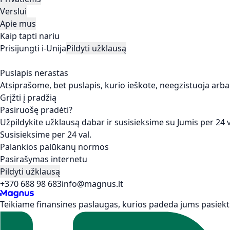
Verslui
Apie mus
Kaip tapti nariu
Prisijungti i-Unija
Pildyti užklausą
Puslapis nerastas
Atsiprašome, bet puslapis, kurio ieškote, neegzistuoja arba
Grįžti į pradžią
Pasiruošę pradėti?
Užpildykite užklausą dabar ir susisieksime su Jumis per 24 v
Susisieksime per 24 val.
Palankios palūkanų normos
Pasirašymas internetu
Pildyti užklausą
+370 688 98 683
info@magnus.lt
Teikiame finansines paslaugas, kurios padeda jums pasiekti