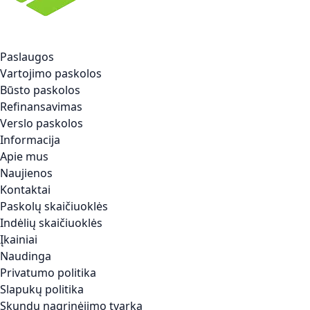
Paslaugos
Vartojimo paskolos
Būsto paskolos
Refinansavimas
Verslo paskolos
Informacija
Apie mus
Naujienos
Kontaktai
Paskolų skaičiuoklės
Indėlių skaičiuoklės
Įkainiai
Naudinga
Privatumo politika
Slapukų politika
Skundų nagrinėjimo tvarka