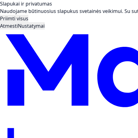
Slapukai ir privatumas
Naudojame būtinuosius slapukus svetainės veikimui. Su suti
Priimti visus
Atmesti
Nustatymai