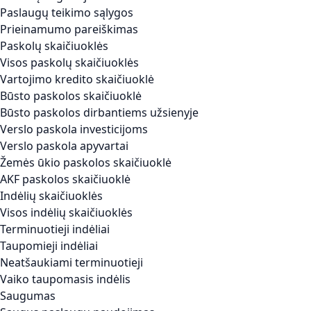
Paslaugų teikimo sąlygos
Prieinamumo pareiškimas
Paskolų skaičiuoklės
Visos paskolų skaičiuoklės
Vartojimo kredito skaičiuoklė
Būsto paskolos skaičiuoklė
Būsto paskolos dirbantiems užsienyje
Verslo paskola investicijoms
Verslo paskola apyvartai
Žemės ūkio paskolos skaičiuoklė
AKF paskolos skaičiuoklė
Indėlių skaičiuoklės
Visos indėlių skaičiuoklės
Terminuotieji indėliai
Taupomieji indėliai
Neatšaukiami terminuotieji
Vaiko taupomasis indėlis
Saugumas