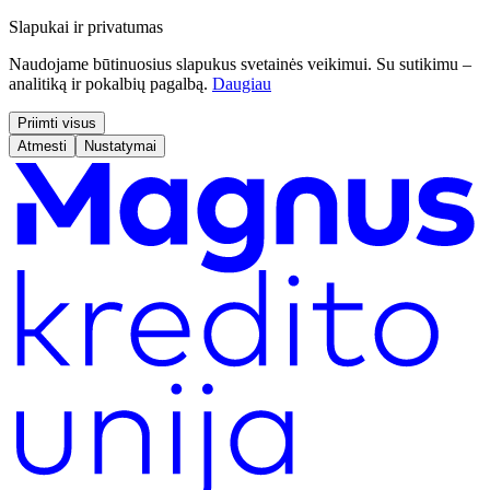
Slapukai ir privatumas
Naudojame būtinuosius slapukus svetainės veikimui. Su sutikimu –
analitiką ir pokalbių pagalbą.
Daugiau
Priimti visus
Atmesti
Nustatymai