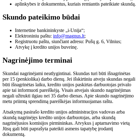
aplinkybes ir dokumentus, kuriais remiantis pateikiate skundą.
Skundo pateikimo būdai
Internetine bankininkyste „i-Unija“;
Elektroniniu paštu:
info@magnus.lt
;
Registruotu paštu, siunčiant adresu: Pušų g. 6, Vilnius;
Atvykę į kredito unijos buveinę.
Nagrinėjimo terminai
Skundai nagrinėjami neatlygintinai. Skundas turi būti išnagrinėtas
per 15 (penkiolika) darbo dienų. Jei išskirtiniu atveju skundas negali
būti išnagrinėtas laiku, kredito unijos paskirtas darbuotojas privalo
apie tai informuoti pareiškėją. Visais atvejais skundo nagrinėjimas
negali užtrukti ilgiau nei 35 darbo dienas. Apie skundo nagrinėjimo
metu priimtą sprendimą pareiškėjas informuojamas raštu.
Atsakymą pasirašo kredito unijos administracijos vadovas arba
skundą nagrinėjęs kredito unijos darbuotojas, arba skundą
nagrinėjusios komisijos pirmininkas. Atvykus į aptarnavimo vietą
Jūsų gali būti paprašyta pateikti asmens tapatybę įrodantį
dokumentą.