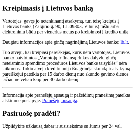
Kreipimasis į Lietuvos banką
Vartotojas, gavęs jo netenkinantį atsakymą, turi teisę kreiptis į
Lietuvos banką (Žalgirio g. 90, LT-09303, Vilnius) raštu arba
elektroniniu būdu per vienerius metus po kreipimosi į kredito uniją.
Daugiau informacijos apie ginčų nagrinėjimą Lietuvos banke:
lb.lt
.
Tuo atveju, kai kreipiasi pareiškėjas, kuris nėra vartotojas, Lietuvos
banko patvirtintos „Vartotojų ir finansų rinkos dalyvių ginčų
neteisminio sprendimo procedūros Lietuvos banke taisyklės“ nėra
taikomos. Tokiu atveju kredito unija išnagrinėja skundą ir atsakymą
pareiškėjui pateikia per 15 darbo dienų nuo skundo gavimo dienos,
tačiau ne vėliau kaip per 30 darbo dienų.
Informacija apie pranešėjų apsaugą ir pažeidimų pranešimą pateikta
atskirame puslapyje:
Pranešėjų apsauga
.
Pasiruošę pradėti?
Užpildykite užklausą dabar ir susisieksime su Jumis per 24 val.