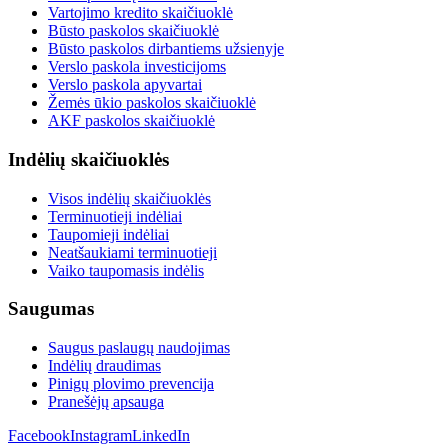
Vartojimo kredito skaičiuoklė
Būsto paskolos skaičiuoklė
Būsto paskolos dirbantiems užsienyje
Verslo paskola investicijoms
Verslo paskola apyvartai
Žemės ūkio paskolos skaičiuoklė
AKF paskolos skaičiuoklė
Indėlių skaičiuoklės
Visos indėlių skaičiuoklės
Terminuotieji indėliai
Taupomieji indėliai
Neatšaukiami terminuotieji
Vaiko taupomasis indėlis
Saugumas
Saugus paslaugų naudojimas
Indėlių draudimas
Pinigų plovimo prevencija
Pranešėjų apsauga
Facebook
Instagram
LinkedIn