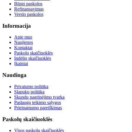
Būsto paskolos
Refinansavimas
Verslo paskolos
Informacija
Apie mus
Naujienos
Kontaktai
Paskolų skaičiuoklės
Indėlių skaičiuoklės
Įkainiai
Naudinga
Privatumo politika
Slapukų politika
Skundų nagrinėjimo tvarka
Paslaugų teikimo sąlygos
Prieinamumo pareiškimas
Paskolų skaičiuoklės
Visos paskolų skaičiuoklės