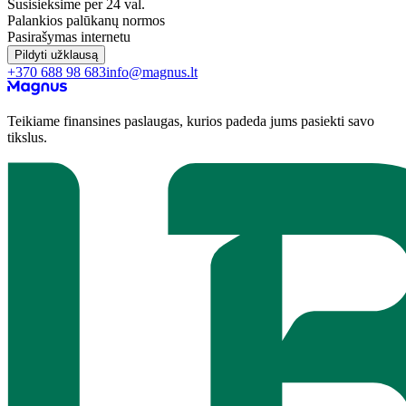
Susisieksime per 24 val.
Palankios palūkanų normos
Pasirašymas internetu
Pildyti užklausą
+370 688 98 683
info@magnus.lt
Teikiame finansines paslaugas, kurios padeda jums pasiekti savo
tikslus.