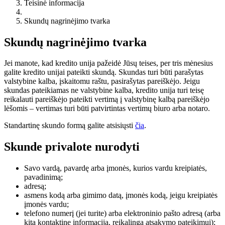
Teisinė informacija
Skundų nagrinėjimo tvarka
Skundų nagrinėjimo tvarka
Jei manote, kad kredito unija pažeidė Jūsų teises, per tris mėnesius
galite kredito unijai pateikti skundą. Skundas turi būti parašytas
valstybine kalba, įskaitomu raštu, pasirašytas pareiškėjo. Jeigu
skundas pateikiamas ne valstybine kalba, kredito unija turi teisę
reikalauti pareiškėjo pateikti vertimą į valstybinę kalbą pareiškėjo
lėšomis – vertimas turi būti patvirtintas vertimų biuro arba notaro.
Standartinę skundo formą galite atsisiųsti
čia
.
Skunde privalote nurodyti
Savo vardą, pavardę arba įmonės, kurios vardu kreipiatės,
pavadinimą;
adresą;
asmens kodą arba gimimo datą, įmonės kodą, jeigu kreipiatės
įmonės vardu;
telefono numerį (jei turite) arba elektroninio pašto adresą (arba
kitą kontaktinę informaciją, reikalingą atsakymo pateikimui);