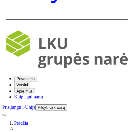
Privatiems
Verslui
Apie mus
Kaip tapti nariu
Prisijungti i-Unija
Pildyti užklausą
Pradžia