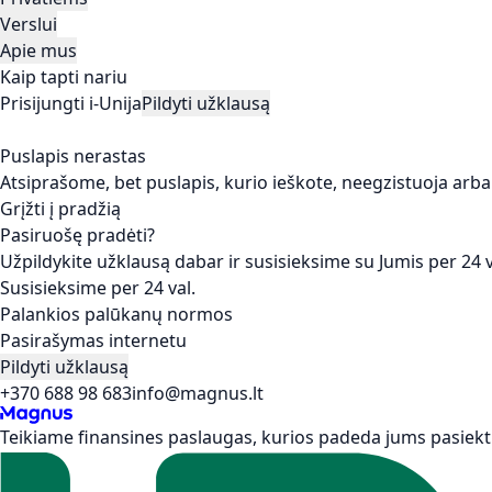
Verslui
Apie mus
Kaip tapti nariu
Prisijungti i-Unija
Pildyti užklausą
Puslapis nerastas
Atsiprašome, bet puslapis, kurio ieškote, neegzistuoja arba
Grįžti į pradžią
Pasiruošę pradėti?
Užpildykite užklausą dabar ir susisieksime su Jumis per 24 v
Susisieksime per 24 val.
Palankios palūkanų normos
Pasirašymas internetu
Pildyti užklausą
+370 688 98 683
info@magnus.lt
Teikiame finansines paslaugas, kurios padeda jums pasiekti