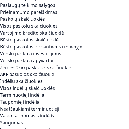
Paslaugų teikimo sąlygos
Prieinamumo pareiškimas
Paskolų skaičiuoklės
Visos paskolų skaičiuoklės
Vartojimo kredito skaičiuoklė
Būsto paskolos skaičiuoklė
Būsto paskolos dirbantiems užsienyje
Verslo paskola investicijoms
Verslo paskola apyvartai
Žemės ūkio paskolos skaičiuoklė
AKF paskolos skaičiuoklė
Indėlių skaičiuoklės
Visos indėlių skaičiuoklės
Terminuotieji indėliai
Taupomieji indėliai
Neatšaukiami terminuotieji
Vaiko taupomasis indėlis
Saugumas