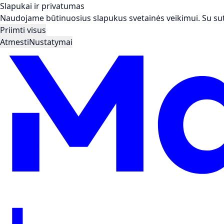
Slapukai ir privatumas
Naudojame būtinuosius slapukus svetainės veikimui. Su suti
Priimti visus
Atmesti
Nustatymai