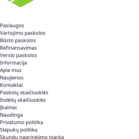
Paslaugos
Vartojimo paskolos
Būsto paskolos
Refinansavimas
Verslo paskolos
Informacija
Apie mus
Naujienos
Kontaktai
Paskolų skaičiuoklės
Indėlių skaičiuoklės
Įkainiai
Naudinga
Privatumo politika
Slapukų politika
Skundų nagrinėjimo tvarka